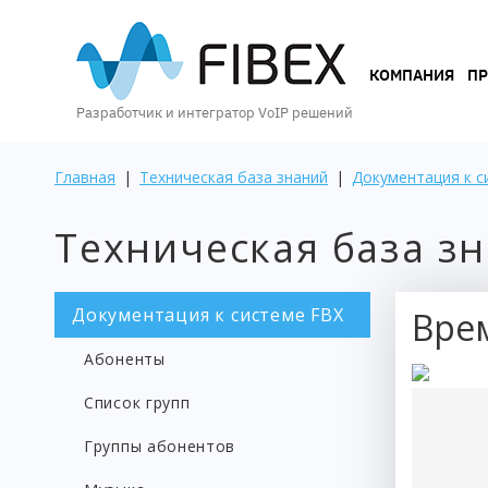
КОМПАНИЯ
КОМПАНИЯ
П
Разработчик и интегратор VoIP решений
ПРОДУКТЫ
Главная
|
Техническая база знаний
|
Документация к с
Техническая база з
УСЛУГИ
Документация к системе FBX
Врем
КЕЙСЫ
Абоненты
И
ВОЗМОЖНОСТИ
Список групп
Группы абонентов