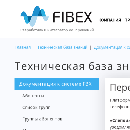
КОМПАНИЯ
КОМПАНИЯ
П
Разработчик и интегратор VoIP решений
ПРОДУКТЫ
Главная
|
Техническая база знаний
|
Документация к с
Техническая база з
УСЛУГИ
Документация к системе FBX
Пер
КЕЙСЫ
Абоненты
И
Платформа
ВОЗМОЖНОСТИ
телефонн
Список групп
Группы абонентов
«Слепой
уведомляе