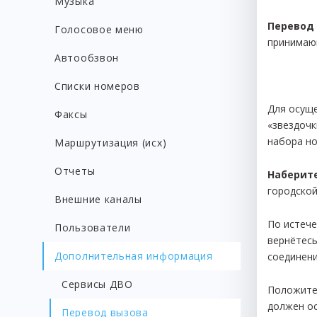
Музыка
Перевод
Голосовое меню
принимаю
Автообзвон
Списки номеров
Для осущ
Факсы
«звездоч
набора но
Маршрутизация (исх)
Отчеты
Наберит
городской
Внешние каналы
По истече
Пользователи
вернётесь
Дополнительная информация
соединени
Сервисы ДВО
Положите
должен ос
Перевод вызова