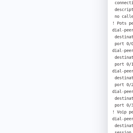
 connection plar 104

 description 4959796915

 no caller-id enable

! Pots pe
dial-peer
 destination-pattern 777

 port 0/0

dial-peer
 destination-pattern 777

 port 0/1

dial-peer
 destination-pattern 777

 port 0/2

dial-peer
 destination-pattern 777

 port 0/3

! Voip pe
dial-peer
 destination-pattern T

 session target 192.168.0.106
