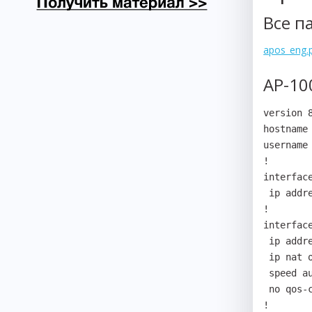
Все п
apos_eng.
AP-10
version 8
hostname 
username
!

interface
 ip address 127.0.0.1 255.0.0.0

!

interface
 ip address 172.23.98.246 255.255.255.0

 ip nat outside

 speed auto

 no qos-control

!
