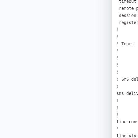
 timeout tregtry 10 

 remote-party-id 

 session-refresh update

 register e164 

! 

! 

! Tones 

!

! 

! 

! 

! SMS del
! 

sms-deliv
! 

! 

!

line cons
!

line vty
