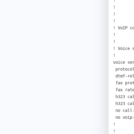
! 

! 

! 

! 

! VoIP co
! 

! 

! Voice 
! 

voice ser
 protocol sip

 dtmf-relay out-of-band

 fax protocol t38 redundancy 0 

 fax rate 9600 

 h323 call start fast 

 h323 call tunnel enable 

 no call-barring unconfigured-ip-address

 no voip-inbound-call-barring enable

! 

! 
