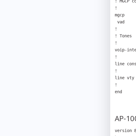
! MGCP co
! 

mgcp 

 vad 

! 

! Tones 

! 

voip-int
!

line cons
!

line vty

!

end
AP-10
version 8