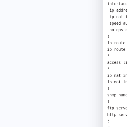
interface
 ip address 10.25.0.50 255.255.0.0

 ip nat inside

 speed auto

 no qos-control

!

ip route
ip route
!

access-l
!

ip nat i
ip nat i
!

snmp name
!

ftp serve
http serv
!
