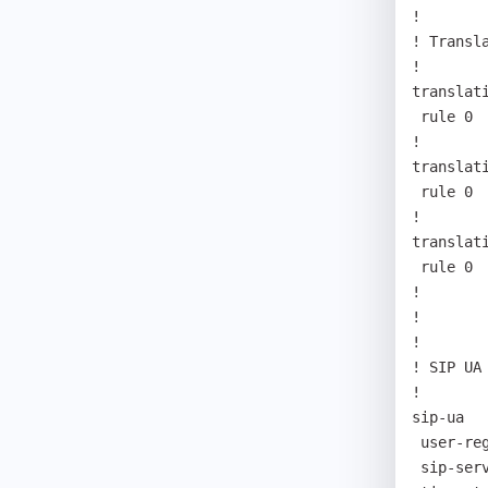
! 

! Transl
! 

translati
 rule 0      T                        T                                

! 

translati
 rule 0      01T                      T                                

! 

translati
 rule 0      02T                      T                                

! 

! 

! 

! SIP UA 
! 

sip-ua 

 user-register 

 sip-server 192.168.0.219 
