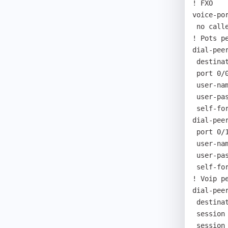
! FXO

voice-por
 no caller-id enable

! Pots pe
dial-peer
 destination-pattern T

 port 0/0

 user-name addpac

 user-password addpacPASS

 self-forwarding-caller-id

dial-peer
 port 0/1

 user-name addpac

 user-password addpacpassword

 self-forwarding-caller-id

! Voip pe
dial-peer
 destination-pattern 74268T

 session target sip-server

 session protocol sip
