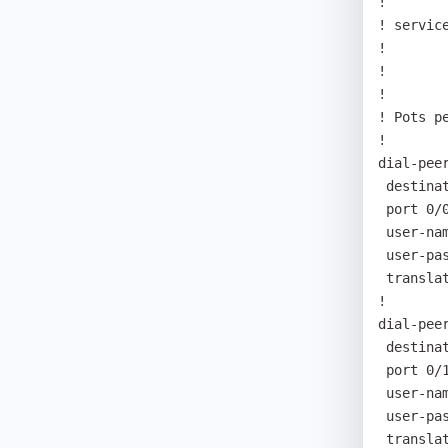
! 

! servic
! 

! 

! 

! Pots pe
! 

dial-peer
 destination-pattern 01T 

 port 0/0 

 user-name gsmline1 

 user-password addpacPASS 

 translate-outgoing called-number 1 

! 

dial-peer
 destination-pattern 02T 

 port 0/1 

 user-name gsmline1 

 user-password addpacPASS

 translate-outgoing called-number 2 
