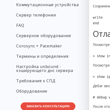
Коммутационные устройства
Сохранени
Сервер телефонии
write

end
FAQ
Отл
Серверное оборудование
Посмотре
Corosync + Pacemaker
Термины и определения
> show i
Посмотре
Настройка unbound -
кэширующего днс сервера
> show i
Требования к СПД
Дебаг зво
Оборудование
# debug 
ЗАКАЗАТЬ КОНСУЛЬТАЦИЮ
После это