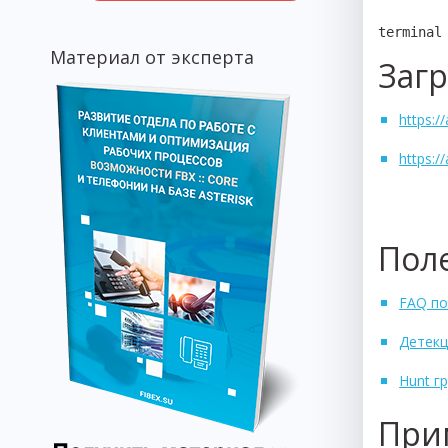
terminal
Материал от эксперта
Загр
https:/
https:/
Пол
FAQ по
Детекц
Hunt г
При