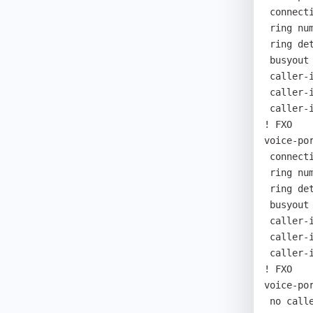
 connection plar 7426880

 ring number 0

 ring detect-timeout 70

 busyout action tone

 caller-id enable

 caller-id type etsi

 caller-id name disable

! FXO

voice-por
 connection plar 7426881

 ring number 0

 ring detect-timeout 70

 busyout action tone

 caller-id enable

 caller-id type etsi

 caller-id name disable

! FXO

voice-por
 no caller-id enable
