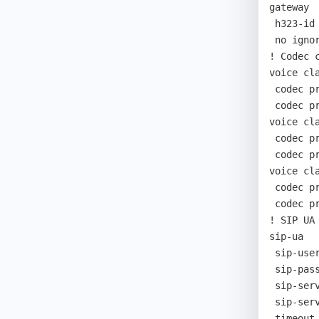
gateway

 h323-id voip.192.168.1.107

 no ignore-msg-from-other-gk

! Codec c
voice cla
 codec preference 1 g711alaw

 codec preference 2 g729

voice cla
 codec preference 1 g711alaw

 codec preference 2 g711ulaw

voice cla
 codec preference 1 g711ulaw

 codec preference 2 g711alaw

! SIP UA 
sip-ua

 sip-username 777

 sip-password 777

 sip-server 192.168.1.1

 sip-server 192.168.0.106

 timeout treg 600
