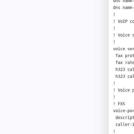
dns name-
dns name-
! 

! VoIP co
! 

! Voice 
! 

voice ser
 fax protocol t38 redundancy 0 

 fax rate 9600 

 h323 call start fast 

 h323 call tunnel enable 

! 

! Voice p
! 

! FXS 

voice-por
 description FromMos 

 caller-id enable 

! 
