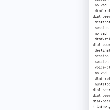
 no vad

 dtmf-relay h245-alphanumeric

dial-peer
 destination-pattern 777

 session target 192.168.0.106

 no vad

 dtmf-relay h245-alphanumeric

dial-peer
 destination-pattern T

 session target 192.168.0.106

 session protocol sip

 voice-class codec 0

 no vad

 dtmf-relay rtp

 huntstop

dial-peer
dial-peer
dial-peer
! Gateway