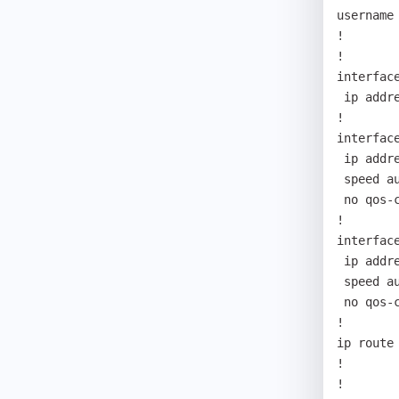
username
!

!

interface
 ip address 127.0.0.1 255.0.0.0

!

interface
 ip address 192.168.24.68 255.255.255.0

 speed auto

 no qos-control

!

interface
 ip address 192.168.10.1 255.255.255.0

 speed auto

 no qos-control

!

ip route
!

!
