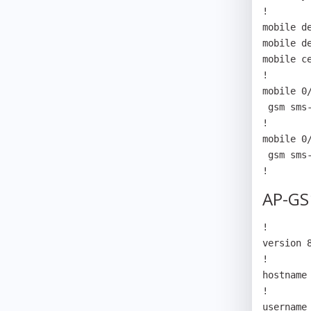
!

mobile de
mobile d
mobile ce
!

mobile 0/
 gsm sms-language utf8

!

mobile 0/
 gsm sms-language utf8

!
AP-GS
!

version 8
!

hostname 
!

username