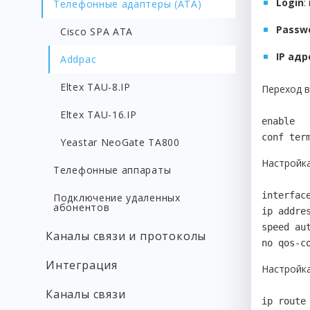
Login
:
Телефонные адаптеры (АТА)
Passw
Cisco SPA ATA
IP ад
Addpac
Eltex TAU-8.IP
Переход 
Eltex TAU-16.IP
enable

conf ter
Yeastar NeoGate TA800
Настройка
Телефонные аппараты
interface
Подключение удаленных
абонентов
ip addre
speed aut
Каналы связи и протоколы
no qos-c
Интеграция
Настройк
Каналы связи
ip route