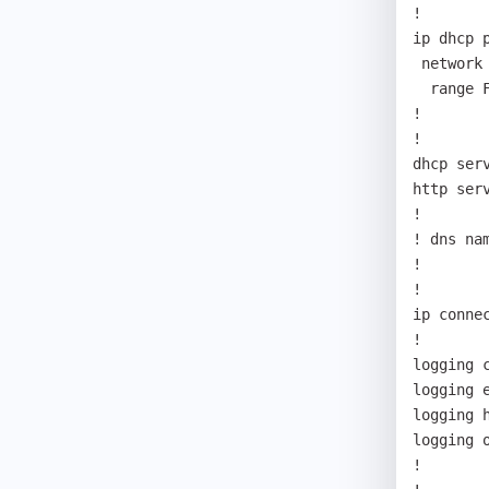
!

ip dhcp p
 network FastEthernet0/1

  range FastEthernet0/0

!

!

dhcp serv
http serv
!

! dns na
!

!

ip conne
!

logging c
logging e
logging 
logging o
!
