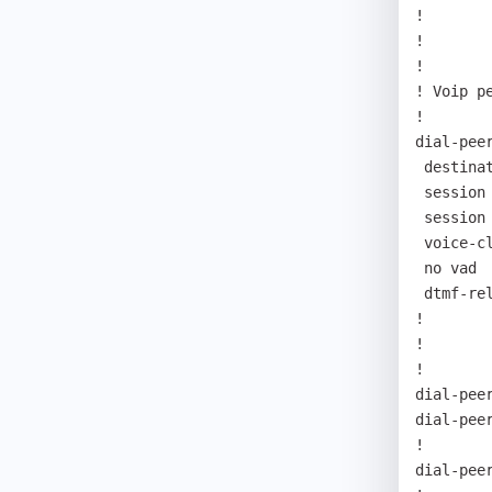
! 

! 

! 

! Voip pe
! 

dial-peer
 destination-pattern 89T 

 session target ip 192.168.0.219  5060 

 session protocol sip 

 voice-class codec 1 

 no vad

 dtmf-relay rtp-2833 

! 

! 

! 

dial-peer
dial-peer
! 

dial-peer