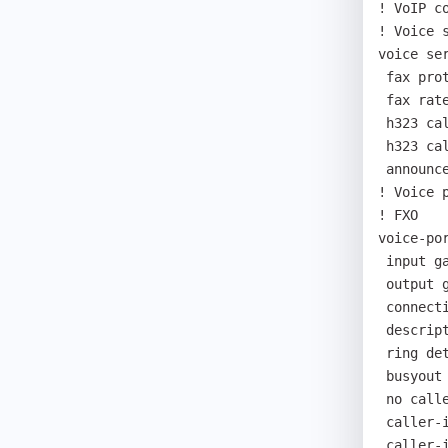
! VoIP co
! Voice 
voice ser
 fax protocol bypass

 fax rate 9600

 h323 call start fast

 h323 call tunnel enable

 announcement language english

! Voice p
! FXO

voice-por
 input gain 6

 output gain 4

 connection plar 101

 description 4997204528

 ring detect-timeout 70

 busyout action tone

 no caller-id enable

 caller-id type etsi

 caller-id name disable
