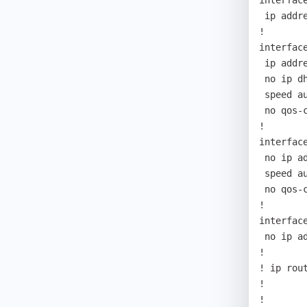
interface
 ip address 127.0.0.1 255.0.0.0

!

interface
 ip address dhcp

 no ip dhcp unicast

 speed auto

 no qos-control

!

interface
 no ip address

 speed auto

 no qos-control

!

interface
 no ip address

!

! ip rou
!

!
