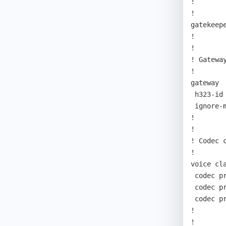
!        
! 

gatekeepe
! 

! 

! Gateway
! 

gateway 

 h323-id voip.192.168.0.219 

 ignore-msg-from-other-gk 

! 

! 

! Codec c
! 

voice cla
 codec preference 1 g711ulaw 

 codec preference 2 g711alaw 

 codec preference 3 g729 

! 

! 
