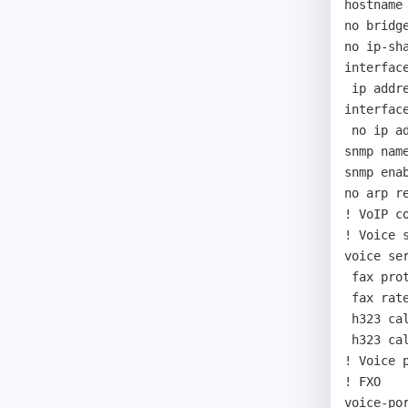
hostname 
no bridge
no ip-sha
interface
 ip address dhcp

interface
 no ip address

snmp name
snmp ena
no arp re
! VoIP co
! Voice 
voice ser
 fax protocol t38 redundancy 0

 fax rate 9600

 h323 call start fast

 h323 call tunnel enable

! Voice p
! FXO

voice-por