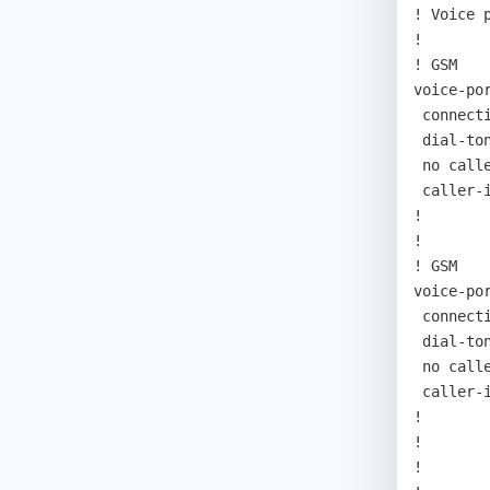
! Voice p
! 

! GSM 

voice-por
 connection plar 89672077797 

 dial-tone-generate 

 no caller-id enable 

 caller-id type etsi 

! 

! 

! GSM 

voice-por
 connection plar 89852273223 

 dial-tone-generate 

 no caller-id enable 

 caller-id type etsi 

! 

! 

! 
