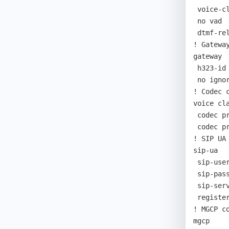
 voice-class codec 1

 no vad

 dtmf-relay rtp-2833

! Gateway
gateway

 h323-id voip.192.168.100.191

 no ignore-msg-from-other-gk

! Codec c
voice cla
 codec preference 1 g711ulaw

 codec preference 2 g711alaw

! SIP UA 
sip-ua

 sip-username addpac

 sip-password addpacpassword

 sip-server 192.168.100.188

 register gateway

! MGCP co
mgcp
