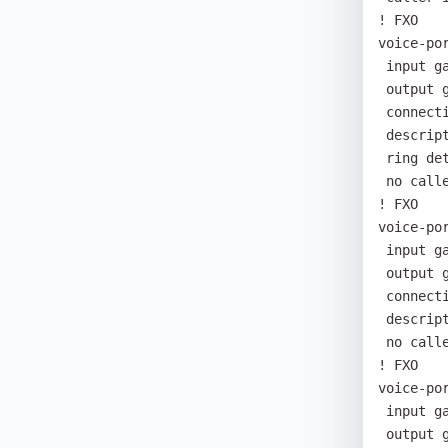
! FXO

voice-por
 input gain 6

 output gain 4

 connection plar 102

 description 4997204529

 ring detect-timeout 70

 no caller-id enable

! FXO

voice-por
 input gain 6

 output gain 4

 connection plar 103

 description 4957789294

 no caller-id enable

! FXO

voice-por
 input gain 6

 output gain 4
