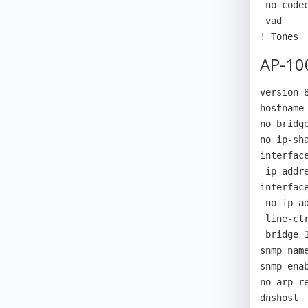
 no codec

 vad

! Tones
AP-10
version 8
hostname 
no bridge
no ip-sha
interface
 ip address 192.168.0.7 255.255.255.0

interface
 no ip address

 line-ctrl promiscuous

 bridge 1

snmp name
snmp ena
no arp re
dnshost  