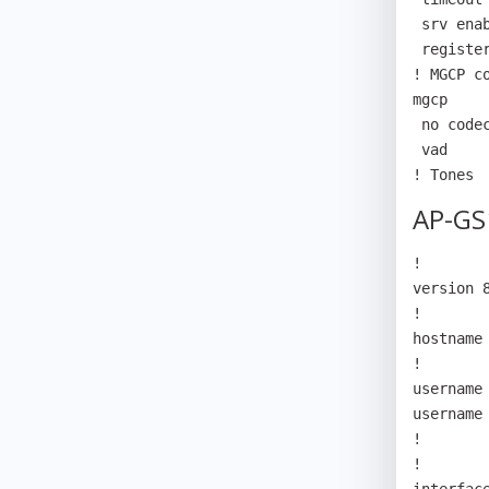
 srv enable

 register e164

! MGCP co
mgcp

 no codec

 vad

! Tones
AP-GS
!

version 8
!

hostname 
!

username
username
!

!
