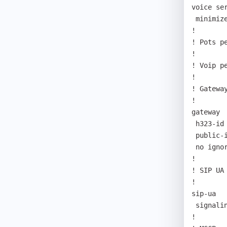
voice ser
 minimize-voip-port multiply 1 

! 

! Pots pe
! 

! Voip pe
! 

! Gateway
! 

gateway 

 h323-id voip.10.25.1.3 

 public-ip 172.23.98.246 

 no ignore-msg-from-other-gk 

! 

! SIP UA 
! 

sip-ua 

 signaling-port 5066 

! 
