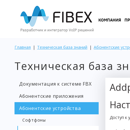
КОМПАНИЯ
КОМПАНИЯ
П
Разработчик и интегратор VoIP решений
ПРОДУКТЫ
Главная
|
Техническая база знаний
|
Абонентские устр
Техническая база з
УСЛУГИ
Документация к системе FBX
Add
КЕЙСЫ
Абонентские приложения
И
Нас
ВОЗМОЖНОСТИ
Абонентские устройства
Доступ к у
Софтфоны