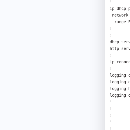
!

ip dhcp p
 network FastEthernet0/1

  range FastEthernet0/0

!

!

dhcp serv
http serv
!

ip conne
!

logging c
logging e
logging 
logging o
!

!

!

!

!
