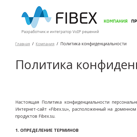
КОМПАНИЯ
КОМПАНИЯ
П
Разработчик и интегратор VoIP решений
ПРОДУКТЫ
/
/
Политика конфиденциальности
Главная
Компания
Политика конфиден
УСЛУГИ
КЕЙСЫ
И
Настоящая Политика конфиденциальности персональн
ВОЗМОЖНОСТИ
Интернет-сайт «Fibex.su», расположенный на доменном
продуктов Fibex.su.
1. ОПРЕДЕЛЕНИЕ ТЕРМИНОВ