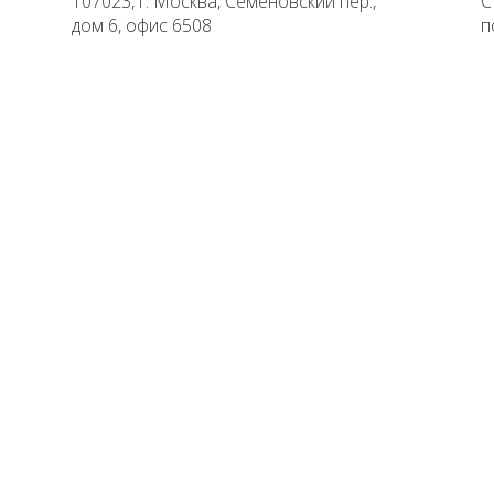
107023, г. Москва, Семеновский пер.,
С
дом 6, офис 6508
п