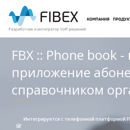
КОМПАНИЯ
КОМПАНИЯ
ПРОДУК
ПРОДУКТЫ
Разработчик и интегратор VoIP решений
УСЛУГИ
FBX :: Phone book -
КЕЙСЫ
приложение абоне
И
ВОЗМОЖНОСТИ
справочником ор
Интегрируется с телефонной платформой FB