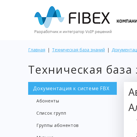
КОМПАНИЯ
КОМПАН
Разработчик и интегратор VoIP решений
ПРОДУКТЫ
Главная
|
Техническая база знаний
|
Документац
Техническая база
УСЛУГИ
Документация к системе FBX
А
КЕЙСЫ
Абоненты
И
А
ВОЗМОЖНОСТИ
Список групп
Группы абонентов