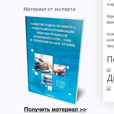
оче
Материал от эксперта
Вер
выз
Кол
кол
пре
П
Д