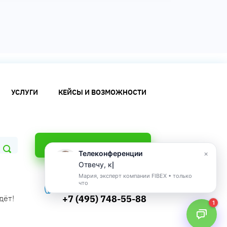
УСЛУГИ
КЕЙСЫ И ВОЗМОЖНОСТИ
ОТПРАВИТЬ ЗАПРОС
Телеконференции
×
О
т
в
е
ч
у
,
к
а
к
о
Мария, эксперт компании FIBEX •
только
Телефон:
что
+7 (495) 748-55-88
дёт!
1