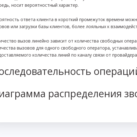
редь, носит вероятностный характер.
оятность ответа клиента в короткий промежуток времени можно
овов или загрузки базы клиентов, более лояльных к взаимодейс
ичество вызов линейно зависит от количества свободных опер
ичества вызовов для одного свободного оператора, устанавлива
доставляемого количества линий по каналу связи от провайдера
оследовательность операци
иаграмма распределения зв