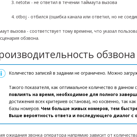
netotw - не ответил в течении таймаута вызова
otboj - отбился (ошибка канала или ответил, но не соед
маут вызова - соответствует тому времени, что указал пользо
 сценария обзвона.
роизводительность обзвона
Количество записей в задании не ограничено. Можно загру
Такого показателя, как оптимальное количество в данном с
повлиять на время, необходимое для полного завер
достижения всех критериев останова), но косвенно, так ка
базы номеров.
Чем больше живых номеров, тем быстре
Выше вероятность ответа и последующего диалог с 
мя ожидания звонка оператора напрямую зависит от количества