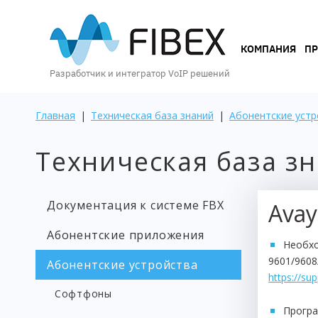
КОМПАНИЯ
КОМПАНИЯ
П
Разработчик и интегратор VoIP решений
ПРОДУКТЫ
Главная
|
Техническая база знаний
|
Абонентские устр
Техническая база з
УСЛУГИ
Документация к системе FBX
Avay
КЕЙСЫ
Абонентские приложения
И
Необхо
ВОЗМОЖНОСТИ
9601/9608
Абонентские устройства
https://s
Софтфоны
Програ