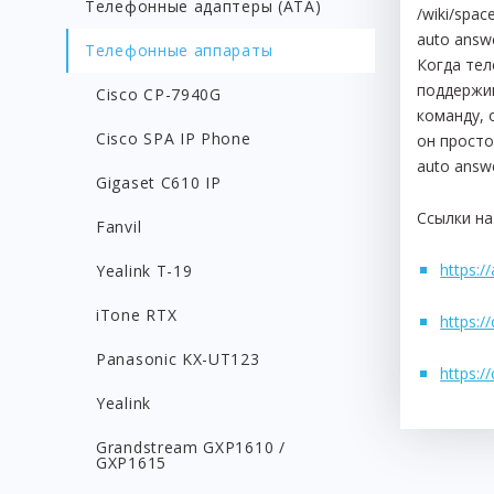
Телефонные адаптеры (АТА)
/wiki/spac
auto answ
Телефонные аппараты
Когда тел
поддержив
Cisco CP-7940G
команду, 
Cisco SPA IP Phone
он просто
auto answ
Gigaset C610 IP
Ссылки на
Fanvil
https:/
Yealink T-19
iTone RTX
https:/
Panasonic KX-UT123
https:/
Yealink
Grandstream GXP1610 /
GXP1615