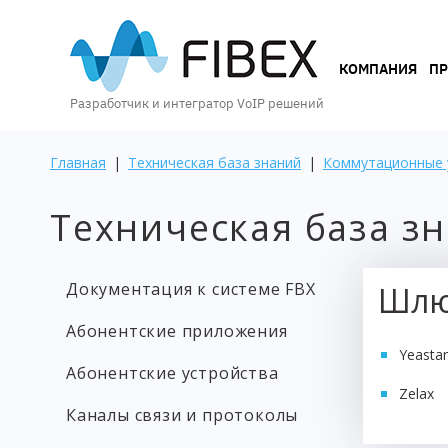
КОМПАНИЯ
КОМПАНИЯ
П
Разработчик и интегратор VoIP решений
ПРОДУКТЫ
Главная
|
Техническая база знаний
|
Коммутационные 
Техническая база з
УСЛУГИ
Документация к системе FBX
Шлю
КЕЙСЫ
Абонентские приложения
И
ВОЗМОЖНОСТИ
Yeasta
Абонентские устройства
Zelax
Каналы связи и протоколы