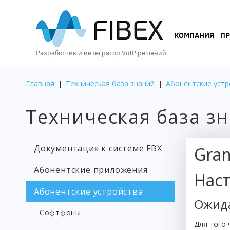
КОМПАНИЯ
КОМПАНИЯ
П
Разработчик и интегратор VoIP решений
ПРОДУКТЫ
Главная
|
Техническая база знаний
|
Абонентские устр
Техническая база з
УСЛУГИ
Документация к системе FBX
Gra
КЕЙСЫ
Абонентские приложения
И
Нас
ВОЗМОЖНОСТИ
Абонентские устройства
Ожида
Софтфоны
Для того 