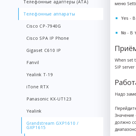
Телефонные адаптеры (АТА)
меню Sett
Телефонные аппараты
- В
Yes
Cisco CP-7940G
- В 
No
Cisco SPA IP Phone
Приём
Gigaset C610 IP
When set t
Fanvil
SIP server 
Yealink T-19
Работ
iTone RTX
Надо заме
Panasonic KX-UT123
Перейдите
Yealink
Значение 
должно со
Grandstream GXP1610 /
GXP1615
диапазон