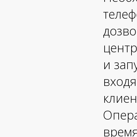
теле
дозво
центр
и зап
входя
клие
Опера
врем