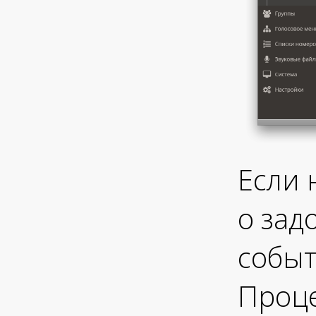
Если 
о зад
событ
Проце