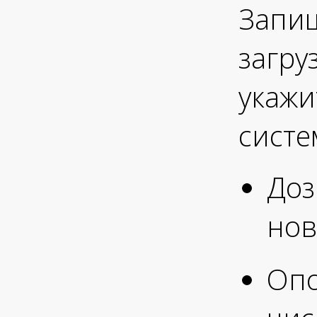
Запиш
загру
укажи
систе
Доз
нов
Оп