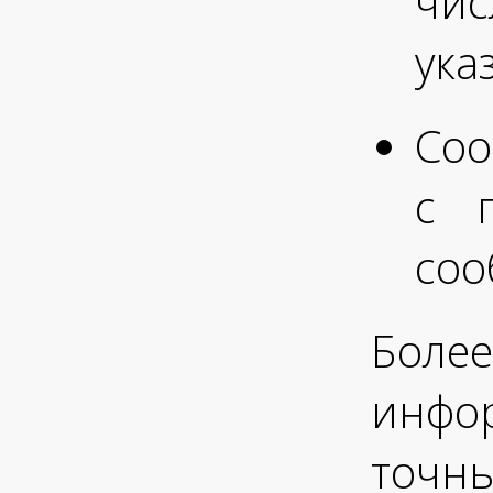
чи
ука
Соо
с 
со
Более
инфо
точн