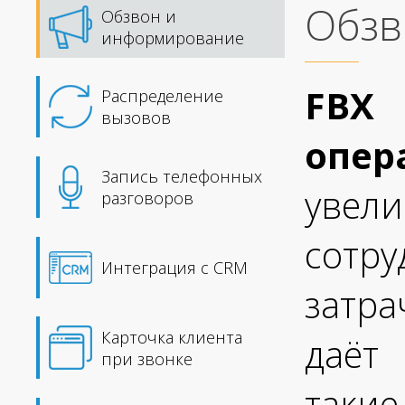
Обзв
Обзвон и
информирование
FBX
Распределение
вызовов
опер
Запись телефонных
увел
разговоров
сот
Интеграция с CRM
затр
Карточка клиента
даёт
при звонке
таки