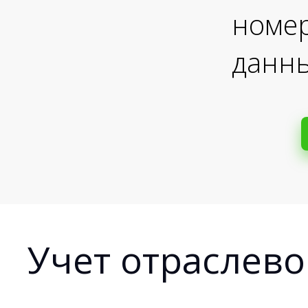
номе
данны
Учет отраслев