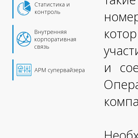
Статистика и
номер
контроль
котор
Внутренняя
корпоративная
участ
связь
и со
АРМ супервайзера
Опера
компа
Необ