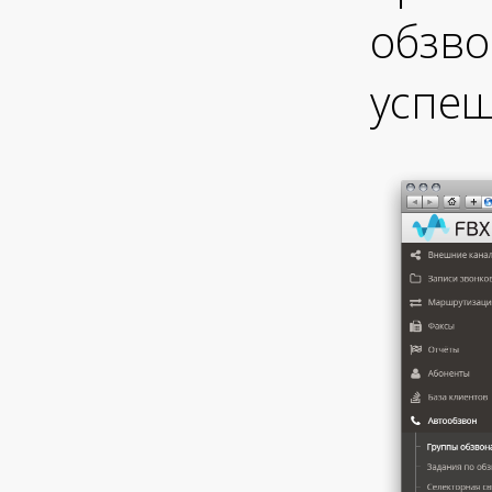
обзво
успеш