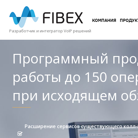
КОМПАНИЯ
КОМПАНИЯ
ПРОДУК
ПРОДУКТЫ
Разработчик и интегратор VoIP решений
УСЛУГИ
Программный прод
КЕЙСЫ
работы до 150 опе
И
ВОЗМОЖНОСТИ
при исходящем об
Расширение сервисов существующего колл