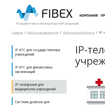
КОМПАНИЯ
КОМПАНИЯ
П
Разработчик и интегратор VoIP решений
ПРОДУКТЫ
/
/
/
IP-
Главная
Кейсы и возможности
Для отраслей бизнеса
IP-те
IP АТС для государственных
УСЛУГИ
учреждений
учре
IP АТС для финансовых
организаций
КЕЙСЫ
И
ВОЗМОЖНОСТИ
IP-телефония для
медицинских учреждений
Система дозвона для