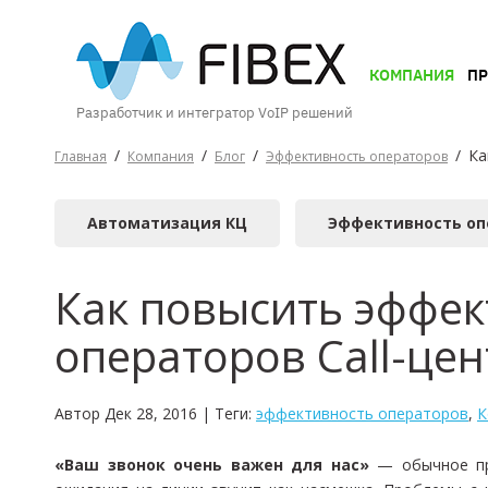
КОМПАНИЯ
КОМПАНИЯ
П
Разработчик и интегратор VoIP решений
ПРОДУКТЫ
/
/
/
/
Ка
Главная
Компания
Блог
Эффективность операторов
Автоматизация КЦ
Эффективность оп
УСЛУГИ
Как повысить эффек
операторов Call-цен
КЕЙСЫ
И
ВОЗМОЖНОСТИ
Автор Дек 28, 2016 | Теги:
эффективность операторов
,
К
«Ваш звонок очень важен для нас»
— обычное при