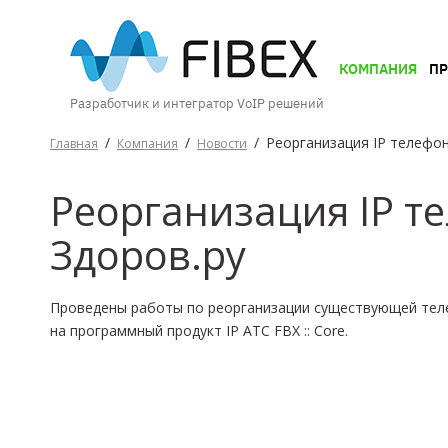
КОМПАНИЯ
КОМПАНИЯ
П
Разработчик и интегратор VoIP решений
ПРОДУКТЫ
/
/
/
Реорганизация IP телефон
Главная
Компания
Новости
Реорганизация IP т
УСЛУГИ
Здоров.ру
Проведены работы по реорганизации существующей тел
КЕЙСЫ
на программный продукт IP АТС FBX :: Core.
И
ВОЗМОЖНОСТИ